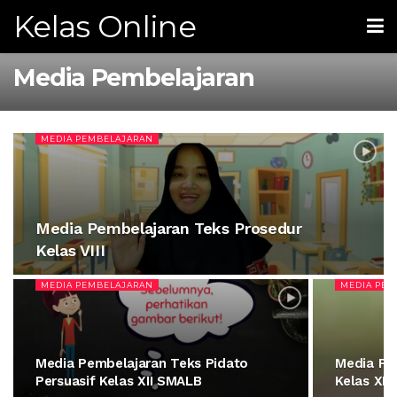
Kelas Online
Media Pembelajaran
MEDIA PEMBELAJARAN
Media Pembelajaran Teks Prosedur
Kelas VIII
MEDIA PEMBELAJARAN
MEDIA PEM
Media Pembelajaran Teks Pidato
Media Pe
Persuasif Kelas XII SMALB
Kelas XI 