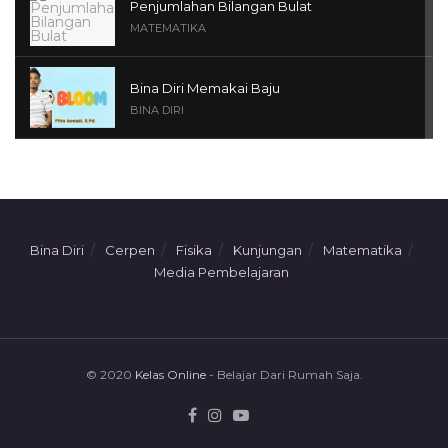
Penjumlahan Bilangan Bulat
MATEMATIKA
Bina Diri Memakai Baju
BINA DIRI
Penjumlahan Dengan Benda Konkrit
MATEMATIKA
Media Pembelajaran Teks Prosedur Kelas
Bina Diri
Cerpen
Fisika
Kunjungan
Matematika
VIII
Media Pembelajaran
MEDIA PEMBELAJARAN
© 2020
Kelas Online
- Belajar Dari Rumah Saja.