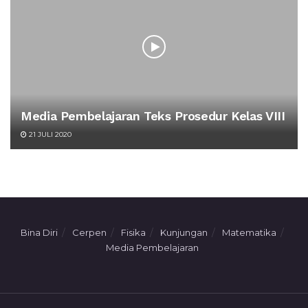
Media Pembelajaran Teks Prosedur Kelas VIII
21 JULI 2020
Bina Diri
Cerpen
Fisika
Kunjungan
Matematika
Media Pembelajaran